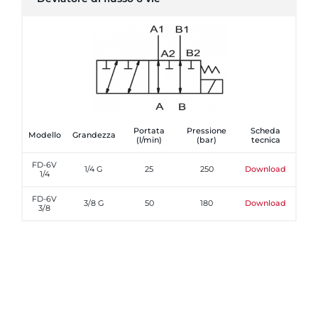
Portata
Pressione
Scheda
Modello
Grandezza
(l/min)
(bar)
tecnica
FD-6V
1/4 G
25
250
Download
1/4
FD-6V
3/8 G
50
180
Download
3/8