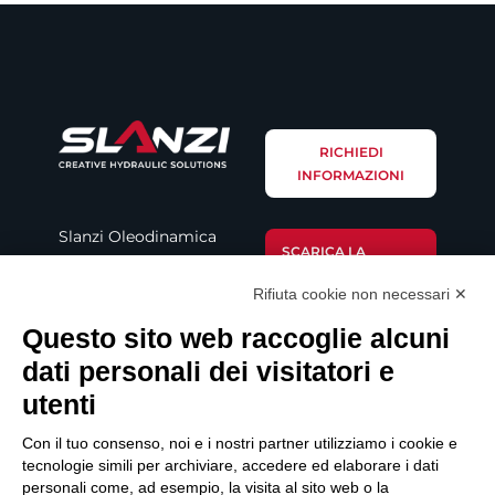
RICHIEDI
INFORMAZIONI
Slanzi Oleodinamica
SCARICA LA
S.r.l.
NOSTRA
Rifiuta cookie non necessari ✕
BROCHURE
Via Provinciale Nord,
Questo sito web raccoglie alcuni
221
42107 Novellara (RE –
dati personali dei visitatori e
SCARICA IL
Italy)
utenti
CATALOGO
Email: info@slanzi.it
Con il tuo consenso, noi e i nostri partner utilizziamo i cookie e
Telefono: +39 (0522)
tecnologie simili per archiviare, accedere ed elaborare i dati
651313 – 651298
personali come, ad esempio, la visita al sito web o la