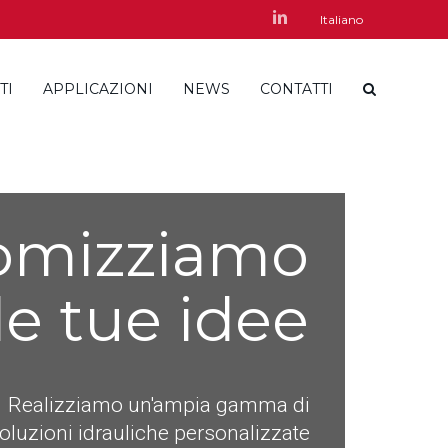
LinkedIn
Italiano
TI
APPLICAZIONI
NEWS
CONTATTI
omizziamo
le tue idee
Realizziamo un'ampia gamma di
oluzioni idrauliche personalizzate