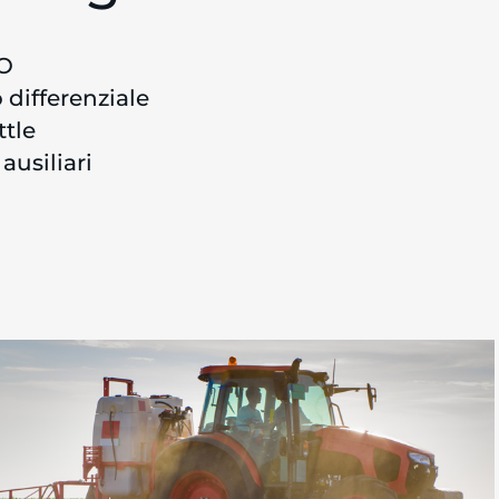
TO
 differenziale
tle
ausiliari